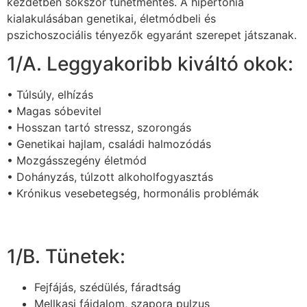
kezdetben sokszor tünetmentes. A hipertónia
kialakulásában genetikai, életmódbeli és
pszichoszociális tényezők egyaránt szerepet játszanak.
1/A. Leggyakoribb kiváltó okok:
• Túlsúly, elhízás
• Magas sóbevitel
• Hosszan tartó stressz, szorongás
• Genetikai hajlam, családi halmozódás
• Mozgásszegény életmód
• Dohányzás, túlzott alkoholfogyasztás
• Krónikus vesebetegség, hormonális problémák
1/B. Tünetek:
Fejfájás, szédülés, fáradtság
Mellkasi fájdalom, szapora pulzus