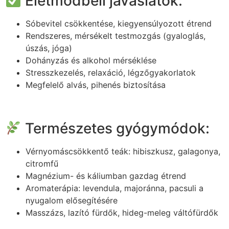
Életmódbeli javaslatok:
Sóbevitel csökkentése, kiegyensúlyozott étrend
Rendszeres, mérsékelt testmozgás (gyaloglás,
úszás, jóga)
Dohányzás és alkohol mérséklése
Stresszkezelés, relaxáció, légzőgyakorlatok
Megfelelő alvás, pihenés biztosítása
Természetes gyógymódok:
Vérnyomáscsökkentő teák: hibiszkusz, galagonya,
citromfű
Magnézium- és káliumban gazdag étrend
Aromaterápia: levendula, majoránna, pacsuli a
nyugalom elősegítésére
Masszázs, lazító fürdők, hideg-meleg váltófürdők