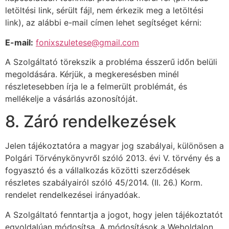
letöltési link, sérült fájl, nem érkezik meg a letöltési
link), az alábbi e-mail címen lehet segítséget kérni:
E-mail:
fonixszuletese@gmail.com
A Szolgáltató törekszik a probléma ésszerű időn belüli
megoldására. Kérjük, a megkeresésben minél
részletesebben írja le a felmerült problémát, és
mellékelje a vásárlás azonosítóját.
8. Záró rendelkezések
Jelen tájékoztatóra a magyar jog szabályai, különösen a
Polgári Törvénykönyvről szóló 2013. évi V. törvény és a
fogyasztó és a vállalkozás közötti szerződések
részletes szabályairól szóló 45/2014. (II. 26.) Korm.
rendelet rendelkezései irányadóak.
A Szolgáltató fenntartja a jogot, hogy jelen tájékoztatót
egyoldalúan módosítsa. A módosítások a Weboldalon