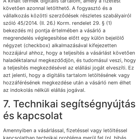
A kínált termék digitális tartalom, amely a fizetést
követően azonnal letölthető. A fogyasztó és a
vállalkozás közötti szerződések részletes szabályairól
szóló 45/2014. (II. 26.) Korm. rendelet 29. § (1)
bekezdés m) pontja értelmében a vásárló a
megrendelés véglegesítése előtt egy külön bejelölő
négyzet (checkbox) alkalmazásával kifejezetten
hozzájárul ahhoz, hogy a teljesítés a vásárlást követően
haladéktalanul megkezdődjön, és tudomásul veszi, hogy
a teljesítés megkezdésével az elállási jogát elveszíti. Ez
azt jelenti, hogy a digitális tartalom letöltésének vagy
hozzáférésének megkezdése után a vásárló nem élhet
az indokolás nélküli elállás jogával.
7. Technikai segítségnyújtás
és kapcsolat
Amennyiben a vásárlással, fizetéssel vagy letöltéssel
kapcsolatban technikai probléma merül fel (pl. hibás