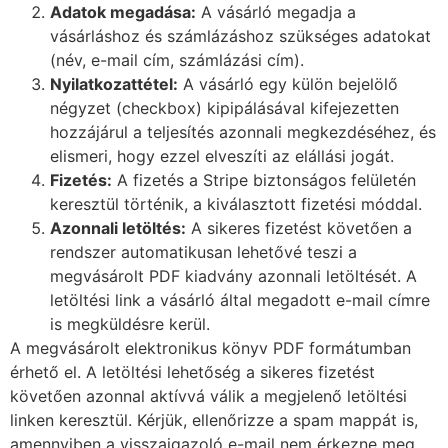
Adatok megadása:
A vásárló megadja a
vásárláshoz és számlázáshoz szükséges adatokat
(név, e-mail cím, számlázási cím).
Nyilatkozattétel:
A vásárló egy külön bejelölő
négyzet (checkbox) kipipálásával kifejezetten
hozzájárul a teljesítés azonnali megkezdéséhez, és
elismeri, hogy ezzel elveszíti az elállási jogát.
Fizetés:
A fizetés a Stripe biztonságos felületén
keresztül történik, a kiválasztott fizetési móddal.
Azonnali letöltés:
A sikeres fizetést követően a
rendszer automatikusan lehetővé teszi a
megvásárolt PDF kiadvány azonnali letöltését. A
letöltési link a vásárló által megadott e-mail címre
is megküldésre kerül.
A megvásárolt elektronikus könyv PDF formátumban
érhető el. A letöltési lehetőség a sikeres fizetést
követően azonnal aktívvá válik a megjelenő letöltési
linken keresztül. Kérjük, ellenőrizze a spam mappát is,
amennyiben a visszaigazoló e-mail nem érkezne meg