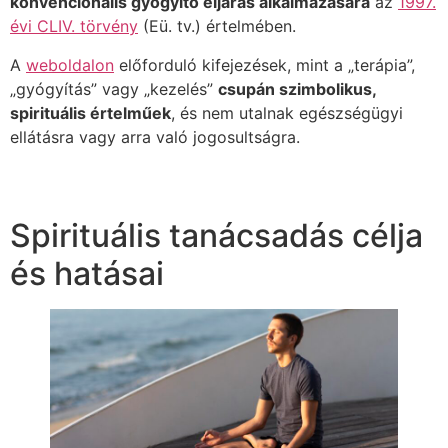
konvencionális gyógyító eljárás alkalmazására
az
1997.
évi CLIV. törvény
(Eü. tv.) értelmében.
A
weboldalon
előforduló kifejezések, mint a „terápia”,
„gyógyítás” vagy „kezelés”
csupán szimbolikus,
spirituális értelműek
, és nem utalnak egészségügyi
ellátásra vagy arra való jogosultságra.
Spirituális tanácsadás célja
és hatásai