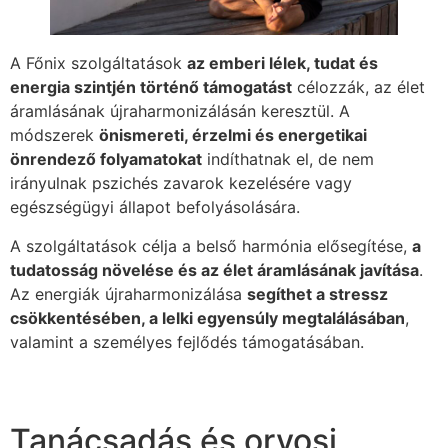
A Főnix szolgáltatások
az emberi lélek, tudat és
energia szintjén történő támogatást
célozzák, az élet
áramlásának újraharmonizálásán keresztül. A
módszerek
önismereti, érzelmi és energetikai
önrendező folyamatokat
indíthatnak el, de nem
irányulnak pszichés zavarok kezelésére vagy
egészségügyi állapot befolyásolására.
A szolgáltatások célja a belső harmónia elősegítése,
a
tudatosság növelése és az élet áramlásának javítása
.
Az energiák újraharmonizálása
segíthet a stressz
csökkentésében, a lelki egyensúly megtalálásában
,
valamint a személyes fejlődés támogatásában.
Tanácsadás és orvosi