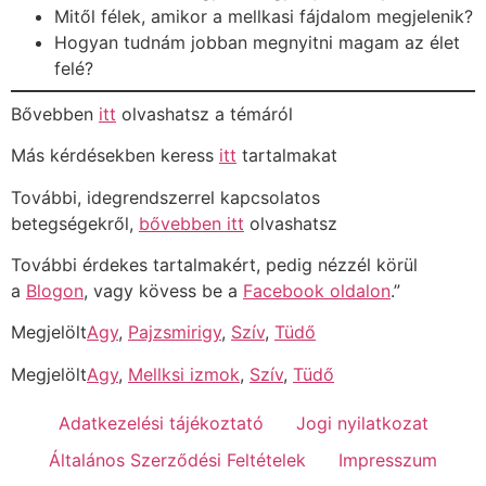
Mitől félek, amikor a mellkasi fájdalom megjelenik?
Hogyan tudnám jobban megnyitni magam az élet
felé?
Bővebben
itt
olvashatsz a témáról
Más kérdésekben keress
itt
tartalmakat
További, idegrendszerrel kapcsolatos
betegségekről,
bővebben itt
olvashatsz
További érdekes tartalmakért, pedig nézzél körül
a
Blogon
, vagy kövess be a
Facebook oldalon
.”
Megjelölt
Agy
,
Pajzsmirigy
,
Szív
,
Tüdő
Megjelölt
Agy
,
Mellksi izmok
,
Szív
,
Tüdő
Adatkezelési tájékoztató
Jogi nyilatkozat
Általános Szerződési Feltételek
Impresszum