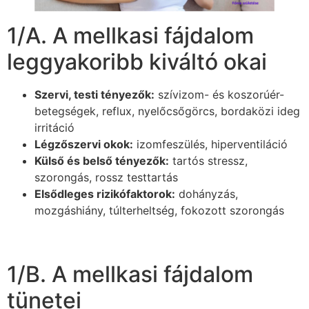
1/A. A mellkasi fájdalom
leggyakoribb kiváltó okai
Szervi, testi tényezők:
szívizom- és koszorúér-
betegségek, reflux, nyelőcsőgörcs, bordaközi ideg
irritáció
Légzőszervi okok:
izomfeszülés, hiperventiláció
Külső és belső tényezők:
tartós stressz,
szorongás, rossz testtartás
Elsődleges rizikófaktorok:
dohányzás,
mozgáshiány, túlterheltség, fokozott szorongás
1/B. A mellkasi fájdalom
tünetei