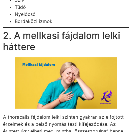
Szív
Tüdő
Nyelőcső
Bordaközi izmok
2. A mellkasi fájdalom lelki
háttere
A thoracalis fájdalom lelki szinten gyakran az elfojtott
érzelmek és a belső nyomás testi kifejeződése. Az
érintett úgy élheti meg, mintha „összeszorulna” benne