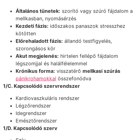
Általános tünetek:
szorító vagy szúró fájdalom a
mellkasban, nyomásérzés
Kezdeti fázis:
időszakos panaszok stresszhez
kötötten
Előrehaladott fázis:
állandó testfigyelés,
szorongásos kör
Akut megjelenés:
hirtelen fellépő fájdalom
légszomjjal és halálfélelemmel
Krónikus forma:
visszatérő
mellkasi szúrás
pánikrohamokkal
összefonódva
1/C. Kapcsolódó szervrendszer
Kardiovaszkuláris rendszer
Légzőrendszer
Idegrendszer
Emésztőrendszer
1/D. Kapcsolódó szerv