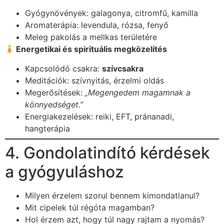
Gyógynövények: galagonya, citromfű, kamilla
Aromaterápia: levendula, rózsa, fenyő
Meleg pakolás a mellkas területére
Energetikai és spirituális megközelítés
Kapcsolódó csakra:
szívcsakra
Meditációk: szívnyitás, érzelmi oldás
Megerősítések:
„Megengedem magamnak a
könnyedséget.”
Energiakezelések: reiki, EFT, pránanadi,
hangterápia
4. Gondolatindító kérdések
a gyógyuláshoz
Milyen érzelem szorul bennem kimondatlanul?
Mit cipelek túl régóta magamban?
Hol érzem azt, hogy túl nagy rajtam a nyomás?