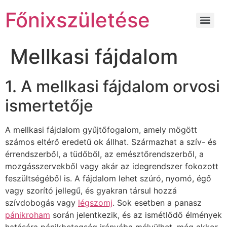
Főnixszületése
Mellkasi fájdalom
1. A mellkasi fájdalom orvosi
ismertetője
A mellkasi fájdalom gyűjtőfogalom, amely mögött
számos eltérő eredetű ok állhat. Származhat a szív- és
érrendszerből, a tüdőből, az emésztőrendszerből, a
mozgásszervekből vagy akár az idegrendszer fokozott
feszültségéből is. A fájdalom lehet szúró, nyomó, égő
vagy szorító jellegű, és gyakran társul hozzá
szívdobogás vagy
légszomj
. Sok esetben a panasz
pánikroham
során jelentkezik, és az ismétlődő élmények