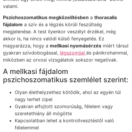
valami.
Pszichoszomatikus megközelítésben
a
thoracalis
fájdalom
a szív és a légzés körüli feszültség
megjelenése. A test ilyenkor veszélyt érzékel, még
akkor is, ha nincs valódi külső fenyegetés. Ez
magyarázza, hogy a
mellkasi nyomásérzés
miért társul
gyakran szívdobogással,
légszomjjal
és pánikrohammal,
miközben az orvosi vizsgálatok sokszor negatívak.
A mellkasi fájdalom
pszichoszomatikus szemlélet szerint:
Olyan élethelyzethez kötődik, ahol az egyén túl
nagy terhet cipel
Gyakran elfojtott szomorúság, félelem vagy
szeretethiány áll mögötte
Kapcsolatban lehet a kontrollvesztéstől való
félelemmel