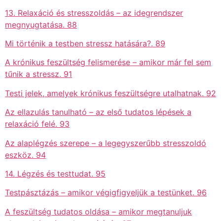
13. Relaxáció és stresszoldás – az idegrendszer
megnyugtatása. 88
Mi történik a testben stressz hatására?. 89
A krónikus feszültség felismerése – amikor már fel sem
tűnik a stressz. 91
Testi jelek, amelyek krónikus feszültségre utalhatnak. 92
Az ellazulás tanulható – az első tudatos lépések a
relaxáció felé. 93
Az alaplégzés szerepe – a legegyszerűbb stresszoldó
eszköz. 94
14. Légzés és testtudat. 95
Testpásztázás – amikor végigfigyeljük a testünket. 96
A feszültség tudatos oldása – amikor megtanuljuk