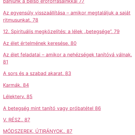
bánjunk a belső erőforrásainkkal 77
Az egyensúly visszaállítása – amikor megtaláljuk a saját
ritmusunkat. 78
12. Spirituális megközelítés: a lélek „betegsége”. 79
Az élet értelmének keresése. 80
Az élet feladatai – amikor a nehézségek tanítóvá válnak.
81
A sors és a szabad akarat. 83
Karmák. 84
Lélekterv. 85
A betegség mint tanító vagy próbatétel 86
V. RÉSZ.. 87
MÓDSZEREK, ÚTIRÁNYOK.. 87