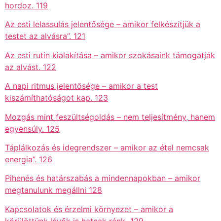
hordoz. 119
Az esti lelassulás jelentősége – amikor felkészítjük a
testet az alvásra”. 121
Az esti rutin kialakítása – amikor szokásaink támogatják
az alvást. 122
A napi ritmus jelentősége – amikor a test
kiszámíthatóságot kap. 123
Mozgás mint feszültségoldás – nem teljesítmény, hanem
egyensúly. 125
Táplálkozás és idegrendszer – amikor az étel nemcsak
energia”. 126
Pihenés és határszabás a mindennapokban – amikor
megtanulunk megállni 128
Kapcsolatok és érzelmi környezet – amikor a
körülöttünk lévők is hatnak ránk 129