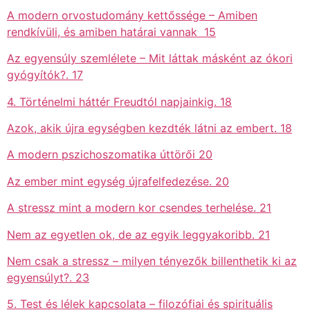
A modern orvostudomány kettőssége – Amiben
rendkívüli, és amiben határai vannak 15
Az egyensúly szemlélete – Mit láttak másként az ókori
gyógyítók?. 17
4. Történelmi háttér Freudtól napjainkig. 18
Azok, akik újra egységben kezdték látni az embert. 18
A modern pszichoszomatika úttörői 20
Az ember mint egység újrafelfedezése. 20
A stressz mint a modern kor csendes terhelése. 21
Nem az egyetlen ok, de az egyik leggyakoribb. 21
Nem csak a stressz – milyen tényezők billenthetik ki az
egyensúlyt?. 23
5. Test és lélek kapcsolata – filozófiai és spirituális