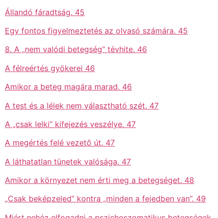
Állandó fáradtság. 45
Egy fontos figyelmeztetés az olvasó számára. 45
8. A „nem valódi betegség” tévhite. 46
A félreértés gyökerei 46
Amikor a beteg magára marad. 46
A test és a lélek nem választható szét. 47
A „csak lelki” kifejezés veszélye. 47
A megértés felé vezető út. 47
A láthatatlan tünetek valósága. 47
Amikor a környezet nem érti meg a betegséget. 48
„Csak beképzeled” kontra „minden a fejedben van”. 49
Miért nehéz elfogadni a pszichoszomatikus betegségek