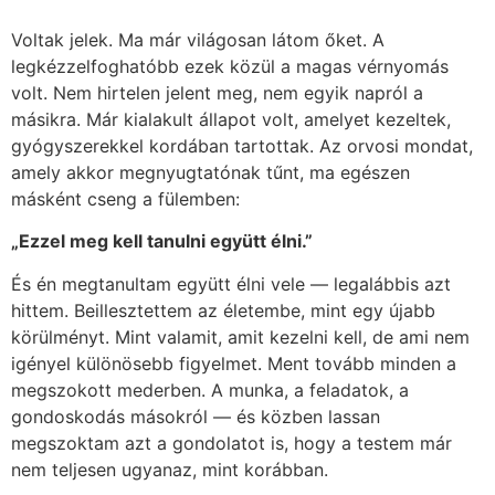
Voltak jelek. Ma már világosan látom őket. A
legkézzelfoghatóbb ezek közül a magas vérnyomás
volt. Nem hirtelen jelent meg, nem egyik napról a
másikra. Már kialakult állapot volt, amelyet kezeltek,
gyógyszerekkel kordában tartottak. Az orvosi mondat,
amely akkor megnyugtatónak tűnt, ma egészen
másként cseng a fülemben:
„Ezzel meg kell tanulni együtt élni.”
És én megtanultam együtt élni vele — legalábbis azt
hittem. Beillesztettem az életembe, mint egy újabb
körülményt. Mint valamit, amit kezelni kell, de ami nem
igényel különösebb figyelmet. Ment tovább minden a
megszokott mederben. A munka, a feladatok, a
gondoskodás másokról — és közben lassan
megszoktam azt a gondolatot is, hogy a testem már
nem teljesen ugyanaz, mint korábban.