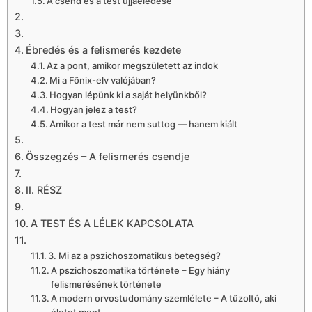
A csend és a test újjáéledése
Ébredés és a felismerés kezdete
Az a pont, amikor megszületett az indok
Mi a Főnix-elv valójában?
Hogyan lépünk ki a saját helyünkből?
Hogyan jelez a test?
Amikor a test már nem suttog — hanem kiált
Összegzés – A felismerés csendje
II. RÉSZ
A TEST ÉS A LÉLEK KAPCSOLATA
3. Mi az a pszichoszomatikus betegség?
A pszichoszomatika története – Egy hiány
felismerésének története
A modern orvostudomány szemlélete – A tűzoltó, aki