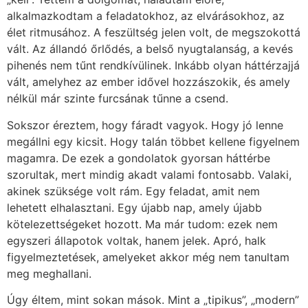
alkalmazkodtam a feladatokhoz, az elvárásokhoz, az
élet ritmusához. A feszültség jelen volt, de megszokottá
vált. Az állandó őrlődés, a belső nyugtalanság, a kevés
pihenés nem tűnt rendkívülinek. Inkább olyan háttérzajjá
vált, amelyhez az ember idővel hozzászokik, és amely
nélkül már szinte furcsának tűnne a csend.
Sokszor éreztem, hogy fáradt vagyok. Hogy jó lenne
megállni egy kicsit. Hogy talán többet kellene figyelnem
magamra. De ezek a gondolatok gyorsan háttérbe
szorultak, mert mindig akadt valami fontosabb. Valaki,
akinek szüksége volt rám. Egy feladat, amit nem
lehetett elhalasztani. Egy újabb nap, amely újabb
kötelezettségeket hozott. Ma már tudom: ezek nem
egyszeri állapotok voltak, hanem jelek. Apró, halk
figyelmeztetések, amelyeket akkor még nem tanultam
meg meghallani.
Úgy éltem, mint sokan mások. Mint a „tipikus”, „modern”