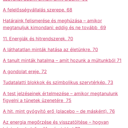
A felelősségvállalás szerepe. 68
Határaink felismerése és meghúzása – amikor
megtanuljuk kimondani: eddig és ne tovább 69
11. Energiák és hitrendszerek. 70
A láthatatlan minták hatása az életünkre. 70
A tanult minták hatalma – amit hozunk a múltunkból 71
A gondolat ereje. 72
Tudatalatti blokkok és szimbolikus szervtérkép. 73
A test jelzéseinek értelmezése – amikor megtanulunk
figyelni a tünetek üzenetére 75
A hit, mint gyógyító erő (placebo – de másként). 76
Az energia megőrzése és visszatöltése – hogyan