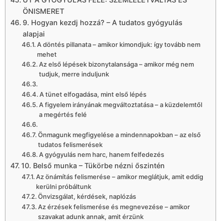
ÖNISMERET
9. Hogyan kezdj hozzá? – A tudatos gyógyulás
alapjai
A döntés pillanata – amikor kimondjuk: így tovább nem
mehet
Az első lépések bizonytalansága – amikor még nem
tudjuk, merre induljunk
A tünet elfogadása, mint első lépés
A figyelem irányának megváltoztatása – a küzdelemtől
a megértés felé
Önmagunk megfigyelése a mindennapokban – az első
tudatos felismerések
A gyógyulás nem harc, hanem felfedezés
10. Belső munka – Tükörbe nézni őszintén
Az önámítás felismerése – amikor meglátjuk, amit eddig
kerülni próbáltunk
Önvizsgálat, kérdések, naplózás
Az érzések felismerése és megnevezése – amikor
szavakat adunk annak, amit érzünk