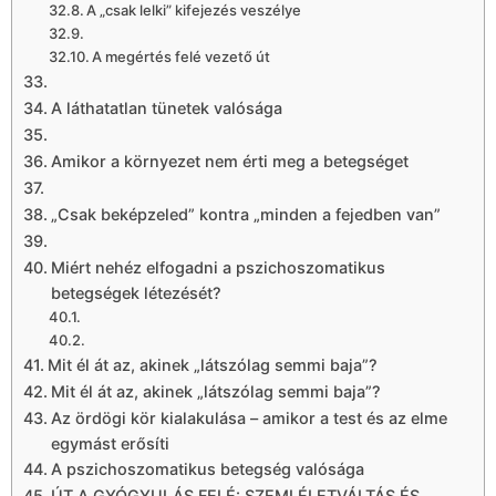
A „csak lelki” kifejezés veszélye
A megértés felé vezető út
A láthatatlan tünetek valósága
Amikor a környezet nem érti meg a betegséget
„Csak beképzeled” kontra „minden a fejedben van”
Miért nehéz elfogadni a pszichoszomatikus
betegségek létezését?
Mit él át az, akinek „látszólag semmi baja”?
Mit él át az, akinek „látszólag semmi baja”?
Az ördögi kör kialakulása – amikor a test és az elme
egymást erősíti
A pszichoszomatikus betegség valósága
ÚT A GYÓGYULÁS FELÉ: SZEMLÉLETVÁLTÁS ÉS