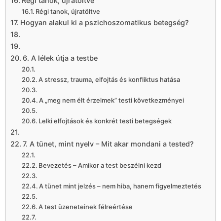
Régi tanok, újratöltve
Régi tanok, újratöltve
Hogyan alakul ki a pszichoszomatikus betegség?
6. A lélek útja a testbe
A stressz, trauma, elfojtás és konfliktus hatása
A „meg nem élt érzelmek” testi következményei
Lelki elfojtások és konkrét testi betegségek
7. A tünet, mint nyelv – Mit akar mondani a tested?
Bevezetés – Amikor a test beszélni kezd
A tünet mint jelzés – nem hiba, hanem figyelmeztetés
A test üzeneteinek félreértése