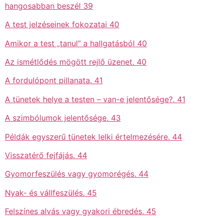
hangosabban beszél 39
A test jelzéseinek fokozatai 40
Amikor a test „tanul” a hallgatásból 40
Az ismétlődés mögött rejlő üzenet. 40
A fordulópont pillanata. 41
A tünetek helye a testen – van-e jelentősége?. 41
A szimbólumok jelentősége. 43
Példák egyszerű tünetek lelki értelmezésére. 44
Visszatérő fejfájás. 44
Gyomorfeszülés vagy gyomorégés. 44
Nyak- és vállfeszülés. 45
Felszínes alvás vagy gyakori ébredés. 45