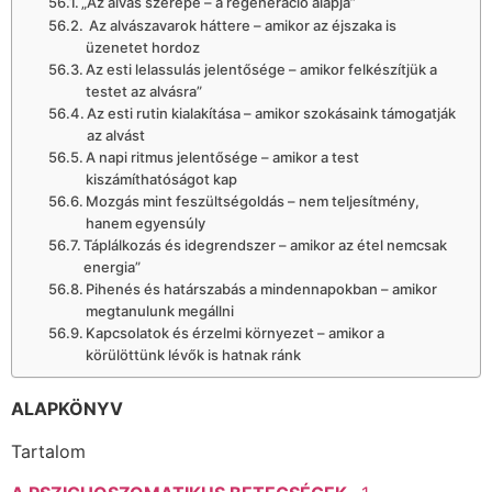
„Az alvás szerepe – a regeneráció alapja”
Az alvászavarok háttere – amikor az éjszaka is
üzenetet hordoz
Az esti lelassulás jelentősége – amikor felkészítjük a
testet az alvásra”
Az esti rutin kialakítása – amikor szokásaink támogatják
az alvást
A napi ritmus jelentősége – amikor a test
kiszámíthatóságot kap
Mozgás mint feszültségoldás – nem teljesítmény,
hanem egyensúly
Táplálkozás és idegrendszer – amikor az étel nemcsak
energia”
Pihenés és határszabás a mindennapokban – amikor
megtanulunk megállni
Kapcsolatok és érzelmi környezet – amikor a
körülöttünk lévők is hatnak ránk
ALAPKÖNYV
Tartalom