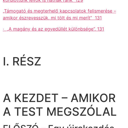
„Támogató és megterhelő kapcsolatok felismerése –
amikor észrevesszük, mi tölt és mi merít” 131
· „A magány és az egyedüllét különbsége”. 131
I. RÉSZ
A KEZDET – AMIKOR
A TEST MEGSZÓLAL