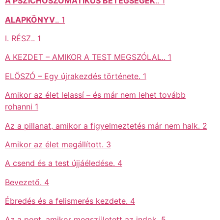
A PSZICHOSZOMATIKUS BETEGSÉGEK
.. 1
ALAPKÖNYV
.. 1
I. RÉSZ.. 1
A KEZDET – AMIKOR A TEST MEGSZÓLAL.. 1
ELŐSZÓ – Egy újrakezdés története. 1
Amikor az élet lelassí – és már nem lehet tovább
rohanni 1
Az a pillanat, amikor a figyelmeztetés már nem halk. 2
Amikor az élet megállított. 3
A csend és a test újjáéledése. 4
Bevezető. 4
Ébredés és a felismerés kezdete. 4
Az a pont, amikor megszületett az indok. 5