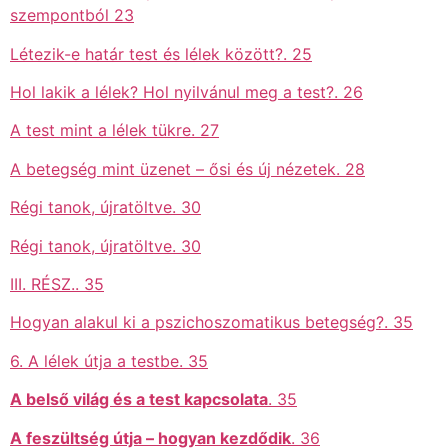
szempontból 23
Létezik-e határ test és lélek között?. 25
Hol lakik a lélek? Hol nyilvánul meg a test?. 26
A test mint a lélek tükre. 27
A betegség mint üzenet – ősi és új nézetek. 28
Régi tanok, újratöltve. 30
Régi tanok, újratöltve. 30
III. RÉSZ.. 35
Hogyan alakul ki a pszichoszomatikus betegség?. 35
6. A lélek útja a testbe. 35
A belső világ és a test kapcsolata
. 35
A feszültség útja – hogyan kezdődik
. 36