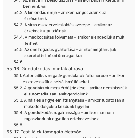
Az írás, mint belső tisztítás – amikor papírra kerül, ami
bennünk van
A kimondás ereje – amikor hangot adunk az
érzéseknek
A sírás és az érzelmi oldás szerepe – amikor az
érzelmek utat találnak
A megbocsátás folyamata – amikor elengedjük a múlt
terheit
Az önelfogadás gyakorlása – amikor megtanuljuk
szeretettel nézni önmagunkra
16. Gondolkodási minták átírása
Automatikus negatív gondolatok felismerése – amikor
észrevesszük a belső ismétléseket
A gondolatok megkérdőjelezése – amikor nem hisszük
el automatikusan, amit gondolunk
A hála és a figyelem átirányítása – amikor tudatosan a
működő dolgokra kezdünk figyelni
A gondolkodás rugalmassága – amikor már nem
ragaszkodunk egyetlen értelmezéshez
17. Test–lélek támogató életmód