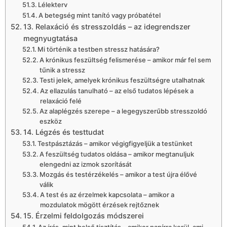
Lélekterv
A betegség mint tanító vagy próbatétel
13. Relaxáció és stresszoldás – az idegrendszer
megnyugtatása
Mi történik a testben stressz hatására?
A krónikus feszültség felismerése – amikor már fel sem
tűnik a stressz
Testi jelek, amelyek krónikus feszültségre utalhatnak
Az ellazulás tanulható – az első tudatos lépések a
relaxáció felé
Az alaplégzés szerepe – a legegyszerűbb stresszoldó
eszköz
14. Légzés és testtudat
Testpásztázás – amikor végigfigyeljük a testünket
A feszültség tudatos oldása – amikor megtanuljuk
elengedni az izmok szorítását
Mozgás és testérzékelés – amikor a test újra élővé
válik
A test és az érzelmek kapcsolata – amikor a
mozdulatok mögött érzések rejtőznek
15. Érzelmi feldolgozás módszerei