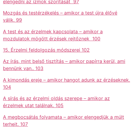
elengedni az izmok szorítását 97
Mozgás és testérzékelés – amikor a test újra élővé
válik. 99
A test és az érzelmek kapcsolata – amikor a
mozdulatok mögött érzések rejtőznek 100
15. Érzelmi feldolgozás módszerei 102
Az írás, mint belső tisztítás – amikor papírra kerül, ami
bennünk van.. 103
A kimondás ereje – amikor hangot adunk az érzéseknek.
104
A sírás és az érzelmi oldás szerepe – amikor az
érzelmek utat találnak. 105
A megbocsátás folyamata – amikor elengedjük a múlt
terheit. 107