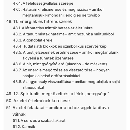
A felelősségvállalás szerepe
Határaink felismerése és meghúzása – amikor
megtanuljuk kimondani: eddig és ne tovább
11. Energiák és hitrendszerek
A láthatatlan minták hatása az életünkre
A tanult minták hatalma – amit hozunk a múltunkból
A gondolat ereje
Tudatalatti blokkok és szimbolikus szervtérkép
A test jelzéseinek értelmezése – amikor megtanulunk
figyelni a tünetek üzenetére
A hit, mint gyógyító erő (placebo – de másként)
Az energia megőrzése és visszatöltése – hogyan
bánjunk a belső erőforrásainkkal
Az egyensúly visszaállítása – amikor megtaláljuk a saját
ritmusunkat
12. Spirituális megközelítés: a lélek „betegsége”
Az élet értelmének keresése
Az élet feladatai – amikor a nehézségek tanítóvá
válnak
A sors és a szabad akarat
Karmák