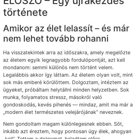
ELŐSZÓ – Egy újrakezdés
története
Amikor az élet lelassít – és már
nem lehet tovább rohanni
Ha visszatekintek arra az időszakra, amely megelőzte
az életem egyik legnagyobb fordulópontját, azt kell
mondanom: semmi különös nem történt velem.
Legalábbis akkor így láttam. Az életem olyan volt, mint
sok más emberé körülöttem. Dolgoztam, intéztem az
ügyeket, próbáltam helytállni minden helyzetben. Sok
munka, folyamatos stressz, másokról való
gondoskodás, kevés pihenés — mindaz, amit ma már a
„modern élet természetes velejárójának” neveznek.
Nem gondoltam magam különlegesnek ebben. Sőt,
inkább azt éreztem, hogy pontosan úgy élek, ahogyan
„kell”. Tettem a dolgomat, haladtam előre,