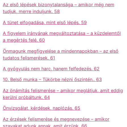
Az első lépések bizonytalansága – amikor még nem
tudjuk, merre induljunk. 58
A tünet elfogadása, mint első lépés. 59
A figyelem irányának megváltoztatása – a küzdelemtől
a megértés felé. 60
Önmagunk megfigyelése a mindennapokban – az első
tudatos felismerések. 61
A gyógyulás nem harc, hanem felfedezés. 62
10. Belső munka – Tükörbe nézni őszintén.. 63
Az önámítás felismerése – amikor meglátjuk, amit eddig
kerülni próbáltunk. 64
Önvizsgálat, kérdések, naplózás. 65
Az érzések felismerése és megnevezése – amikor
szavakat adunk annak, amit érzünk 66