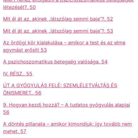
létezését?. 50
Mit él át az, akinek „látszólag semmi baja”?. 52
Mit él át az, akinek „látszólag semmi baja”?. 53
Az ördögi kör kialakulása – amikor a test és az elme
egymást erősíti 53
A pszichoszomatikus betegség valósága. 54
IV. RÉSZ.. 55
ÚT A GYÓGYULÁS FELÉ: SZEMLÉLETVÁLTÁS ÉS
ÖNISMERET.. 56
9. Hogyan kezdj hozzá? – A tudatos gyógyulás alapjai
56
A döntés pillanata – amikor kimondjuk: így tovább nem
mehet. 57