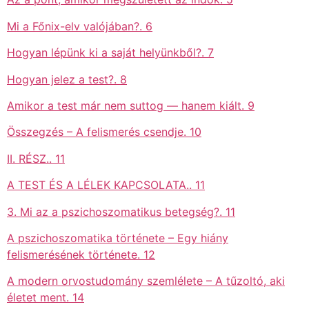
Mi a Főnix-elv valójában?. 6
Hogyan lépünk ki a saját helyünkből?. 7
Hogyan jelez a test?. 8
Amikor a test már nem suttog — hanem kiált. 9
Összegzés – A felismerés csendje. 10
II. RÉSZ.. 11
A TEST ÉS A LÉLEK KAPCSOLATA.. 11
3. Mi az a pszichoszomatikus betegség?. 11
A pszichoszomatika története – Egy hiány
felismerésének története. 12
A modern orvostudomány szemlélete – A tűzoltó, aki
életet ment. 14