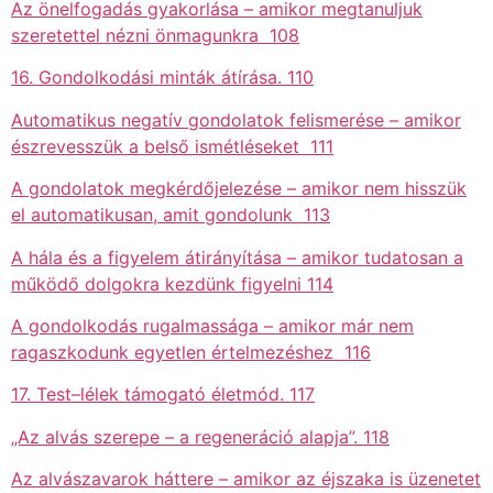
Az önelfogadás gyakorlása – amikor megtanuljuk
szeretettel nézni önmagunkra 108
16. Gondolkodási minták átírása. 110
Automatikus negatív gondolatok felismerése – amikor
észrevesszük a belső ismétléseket 111
A gondolatok megkérdőjelezése – amikor nem hisszük
el automatikusan, amit gondolunk 113
A hála és a figyelem átirányítása – amikor tudatosan a
működő dolgokra kezdünk figyelni 114
A gondolkodás rugalmassága – amikor már nem
ragaszkodunk egyetlen értelmezéshez 116
17. Test–lélek támogató életmód. 117
„Az alvás szerepe – a regeneráció alapja”. 118
Az alvászavarok háttere – amikor az éjszaka is üzenetet