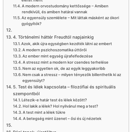
életet ment
A modern orvostudomány kettőssége – Amiben
rendkívüli, és amiben határai vannak
Az egyensúly szemlélete – Mit láttak másként az ókori
gyógyítók?
4. Történelmi háttér Freudtól napjainkig
Azok, akik újra egységben kezdték látni az embert
A modern pszichoszomatika úttörői
Az ember mint egység újrafelfedezése
A stressz mint a modern kor csendes terhelése
Nem az egyetlen ok, de az egyik leggyakoribb
Nem csak a stressz – milyen tényezők billenthetik ki az
egyensúlyt?
5. Test és lélek kapcsolata – filozófiai és spirituális
szempontból
Létezik-e határ test és lélek között?
Hol lakik a lélek? Hol nyilvánul meg a test?
A test mint a lélek tükre
A betegség mint üzenet – ősi és új nézetek