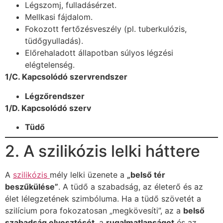
Légszomj, fulladásérzet.
Mellkasi fájdalom.
Fokozott fertőzésveszély (pl. tuberkulózis,
tüdőgyulladás).
Előrehaladott állapotban súlyos légzési
elégtelenség.
1/C. Kapcsolódó szervrendszer
Légzőrendszer
1/D. Kapcsolódó szerv
Tüdő
2. A szilikózis lelki háttere
A
szilikózis
mély lelki üzenete a
„belső tér
beszűkülése”
. A tüdő a szabadság, az életerő és az
élet lélegzetének szimbóluma. Ha a tüdő szövetét a
szilícium pora fokozatosan „megkövesíti”, az a
belső
szabadság elvesztését
, a
rugalmatlanságot
és az