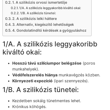
1. A szilikózis orvosi ismertetője
1/A. A szilikózis leggyakoribb kiváltó okai:
1/B. A szilikózis tünetei:
2. A szilikózis lelki háttere
3. Alternatív, kiegészítő lehetőségek
4. Gondolatindító kérdések a gyógyuláshoz
1/A. A szilikózis leggyakoribb
kiváltó okai:
Hosszú távú szilíciumpor belégzése
(poros
munkahelyek).
Védőfelszerelés hiánya
munkavégzés közben.
Környezeti expozíció
(ipari szennyezés).
1/B. A szilikózis tünetei:
Kezdetben sokáig tünetmentes lehet.
Krónikus köhögés.