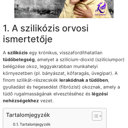
1. A szilikózis orvosi
ismertetője
A
szilikózis
egy krónikus, visszafordíthatatlan
tüdőbetegség
, amelyet a szilícium-dioxid (szilíciumpor)
belégzése okoz, leggyakrabban munkahelyi
környezetben (pl. bányászat, kőfaragás, üvegipar). A
finom szilikát-részecskék
lerakódnak a tüdőben
,
gyulladást és hegesedést (fibrózist) okoznak, amely a
tüdő rugalmasságának elvesztéséhez és
légzési
nehézségekhez
vezet.
Tartalomjegyzék
Tartalomjegyzék