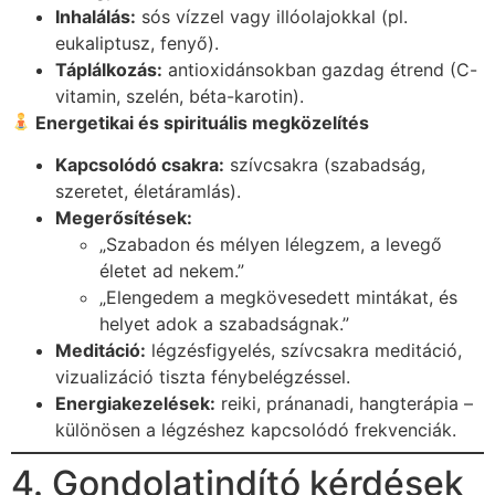
Inhalálás:
sós vízzel vagy illóolajokkal (pl.
eukaliptusz, fenyő).
Táplálkozás:
antioxidánsokban gazdag étrend (C-
vitamin, szelén, béta-karotin).
Energetikai és spirituális megközelítés
Kapcsolódó csakra:
szívcsakra (szabadság,
szeretet, életáramlás).
Megerősítések:
„Szabadon és mélyen lélegzem, a levegő
életet ad nekem.”
„Elengedem a megkövesedett mintákat, és
helyet adok a szabadságnak.”
Meditáció:
légzésfigyelés, szívcsakra meditáció,
vizualizáció tiszta fénybelégzéssel.
Energiakezelések:
reiki, pránanadi, hangterápia –
különösen a légzéshez kapcsolódó frekvenciák.
4. Gondolatindító kérdések