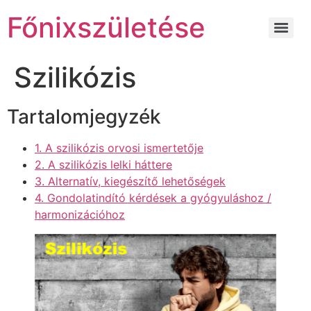
Főnixszületése
Szilikózis
Tartalomjegyzék
1. A szilikózis orvosi ismertetője
2. A szilikózis lelki háttere
3. Alternatív, kiegészítő lehetőségek
4. Gondolatindító kérdések a gyógyuláshoz /
harmonizációhoz