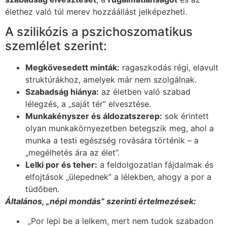
élethez való túl merev hozzáállást jelképezheti.
A szilikózis a pszichoszomatikus
szemlélet szerint:
Megkövesedett minták:
ragaszkodás régi, elavult
struktúrákhoz, amelyek már nem szolgálnak.
Szabadság hiánya:
az életben való szabad
lélegzés, a „saját tér” elvesztése.
Munkakényszer és áldozatszerep:
sok érintett
olyan munkakörnyezetben betegszik meg, ahol a
munka a testi egészség rovására történik – a
„megélhetés ára az élet”.
Lelki por és teher:
a feldolgozatlan fájdalmak és
elfojtások „ülepednek” a lélekben, ahogy a por a
tüdőben.
Általános, „népi mondás” szerinti értelmezések:
„Por lepi be a lelkem, mert nem tudok szabadon