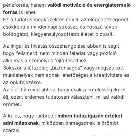
pénzforrás, hanem
valódi motiváció és energiatermelő
forrás
is lehet.
Ez a tudatos megközelítés növeli az elégedettségedet,
csökkenti a mindennapi stresszt, és hosszú távon
boldogabb, kiegyensúlyozottabb életet biztosít.
Az ikigai és hivatás összehangolása abban is segít,
hogy felismerd: nem minden feladat vagy pozíció
alkalmas a személyes fejlődésedhez.
Sokszor a látszólag „biztonságos” vagy megszokott
munkahelyek nem adnak lehetőséget a kreativitásra és
az önkifejezésre.
Az élet túl rövid ahhoz, hogy csak a kötelességeknek
élj, ezért érdemes tudatosan választani, mi ad valódi
örömet.
A kulcs, hogy ráébredj:
miben tudsz igazán értéket
adni másoknak
, miközben önmagadnak is örömöt
szerzel.