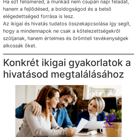
Ha ezt felismered, a munkád nem csupán napi feladat,
hanem a fejlődésed, a boldogságod és a belső
elégedettséged forrása is lesz.
Az ikigai és hivatás tudatos összekapcsolása így segít,
hogy a mindennapok ne csak a kötelezettségekről
szóljanak, hanem értelmes és örömteli tevékenységek
alkossák őket.
Konkrét ikigai gyakorlatok a
hivatásod megtalálásához