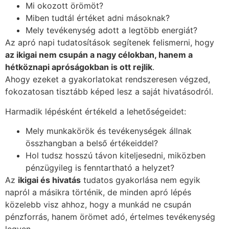
Mi okozott örömöt?
Miben tudtál értéket adni másoknak?
Mely tevékenység adott a legtöbb energiát?
Az apró napi tudatosítások segítenek felismerni, hogy
az ikigai nem csupán a nagy célokban, hanem a
hétköznapi apróságokban is ott rejlik
.
Ahogy ezeket a gyakorlatokat rendszeresen végzed,
fokozatosan tisztább képed lesz a saját hivatásodról.
Harmadik lépésként értékeld a lehetőségeidet:
Mely munkakörök és tevékenységek állnak
összhangban a belső értékeiddel?
Hol tudsz hosszú távon kiteljesedni, miközben
pénzügyileg is fenntartható a helyzet?
Az
ikigai és hivatás
tudatos gyakorlása nem egyik
napról a másikra történik, de minden apró lépés
közelebb visz ahhoz, hogy a munkád ne csupán
pénzforrás, hanem örömet adó, értelmes tevékenység