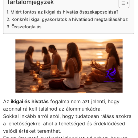
Tartalomjegyzék
Miért fontos az ikigai és hivatás összekapcsolása?
Konkrét ikigai gyakorlatok a hivatásod megtalálásához
Összefoglalás
Az
ikigai és hivatás
fogalma nem azt jelenti, hogy
azonnal rá kell találnod az álommunkádra.
Sokkal inkább arról szól, hogy tudatosan ráláss azokra
a lehetőségekre, ahol a tehetséged és érdeklődésed
valódi értéket teremthet.