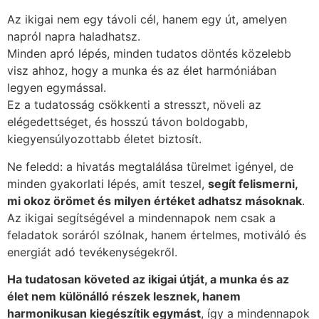
Az ikigai nem egy távoli cél, hanem egy út, amelyen
napról napra haladhatsz.
Minden apró lépés, minden tudatos döntés közelebb
visz ahhoz, hogy a munka és az élet harmóniában
legyen egymással.
Ez a tudatosság csökkenti a stresszt, növeli az
elégedettséget, és hosszú távon boldogabb,
kiegyensúlyozottabb életet biztosít.
Ne feledd: a hivatás megtalálása türelmet igényel, de
minden gyakorlati lépés, amit teszel,
segít felismerni,
mi okoz örömet és milyen értéket adhatsz másoknak
.
Az ikigai segítségével a mindennapok nem csak a
feladatok soráról szólnak, hanem értelmes, motiváló és
energiát adó tevékenységekről.
Ha tudatosan követed az ikigai útját, a munka és az
élet nem különálló részek lesznek, hanem
harmonikusan kiegészítik egymást
, így a mindennapok