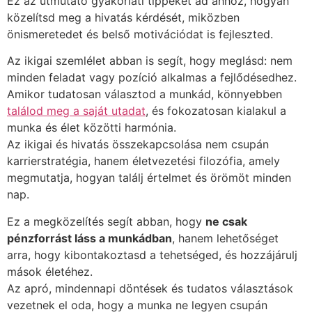
Ez az útmutató gyakorlati tippeket ad ahhoz, hogyan
közelítsd meg a hivatás kérdését, miközben
önismeretedet és belső motivációdat is fejleszted.
Az ikigai szemlélet abban is segít, hogy meglásd: nem
minden feladat vagy pozíció alkalmas a fejlődésedhez.
Amikor tudatosan választod a munkád, könnyebben
találod meg a saját utadat
, és fokozatosan kialakul a
munka és élet közötti harmónia.
Az ikigai és hivatás összekapcsolása nem csupán
karrierstratégia, hanem életvezetési filozófia, amely
megmutatja, hogyan találj értelmet és örömöt minden
nap.
Ez a megközelítés segít abban, hogy
ne csak
pénzforrást láss a munkádban
, hanem lehetőséget
arra, hogy kibontakoztasd a tehetséged, és hozzájárulj
mások életéhez.
Az apró, mindennapi döntések és tudatos választások
vezetnek el oda, hogy a munka ne legyen csupán