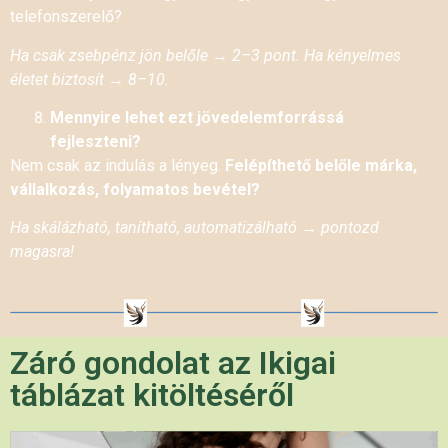
telefonszerelő?
Ha csak zsebpénz jön belőle → 2–3 pont. Ha kényelmes
életet biztosít → 8–10.
Mennyire lehet ezt jövedelemforrássá
fejleszteni?
Nem csak az indulás a lényeg.
Felépíthető belőle márka,
vállalkozás, folyamatos bevétel?
Ha skálázható, tanítható, automatizálható → pontozd
magasra!
Záró gondolat az Ikigai
táblázat kitöltéséről