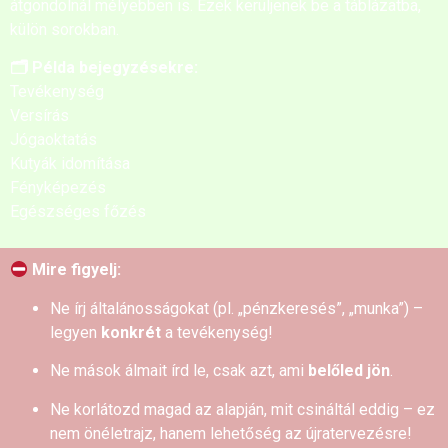
átgondolnál mélyebben is. Ezek kerüljenek be a táblázatba,
külön sorokban.
🗂 Példa bejegyzésekre:
Tevékenység
Versírás
Jógaoktatás
Kutyák idomítása
Fényképezés
Egészséges főzés
Mire figyelj:
Ne írj általánosságokat (pl. „pénzkeresés”, „munka”) –
legyen
konkrét
a tevékenység!
Ne mások álmait írd le, csak azt, ami
belőled jön
.
Ne korlátozd magad az alapján, mit csináltál eddig – ez
nem önéletrajz, hanem lehetőség az újratervezésre!