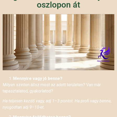
oszlopon át
Mennyire vagy jó benne?
Milyen szinten állsz most az adott területen? Van már
tapasztalatod, gyakorlatod?
Ha teljesen kezdő vagy, adj 1–3 pontot. Ha profi vagy benne,
nyugodtan adj 9–10-et.