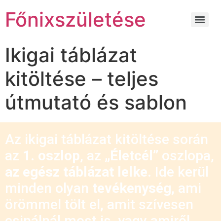
Főnixszületése
Ikigai táblázat
kitöltése – teljes
útmutató és sablon
Az ikigai táblázat kitöltése során
az
1. oszlop
, az
„Életcél”
oszlopa,
az egész táblázat lelke.
Ide kerül
minden olyan
tevékenység
, ami
örömmel tölt el, amit szívesen
csinálnál most is, vagy amiről