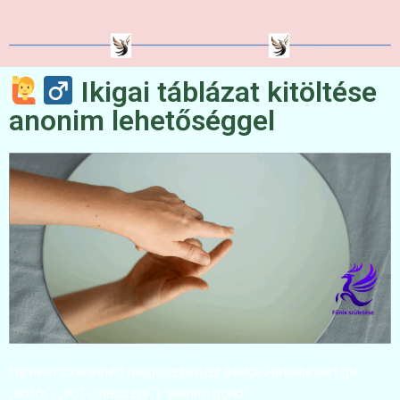
Ikigai táblázat kitöltése
anonim lehetőséggel
Ha nem szeretnéd megosztani az életcél-jelöltjeidet (pl.
„sofőr”, „író”, „masszőr”), semmi gond!