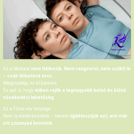
Ez a táblázat
nem ítélkezik. Nem rangsorol, nem szűkít le
– csak láthatóvá tesz.
Megmutatja, mi él benned.
És azt is, hogy
miben rejlik a legnagyobb belső és külső
növekedési lehetőség
.
Ez a Főnix-elv lényege:
Nem új életet kezdünk – hanem
újjáélesztjük azt, ami már
ott szunnyad bennünk.