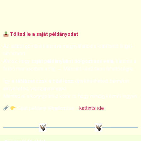
Töltsd le a saját példányodat
Az alábbi gombra kattintva megnyithatod a kitölthető Ikigai-
táblázatot.
Ahhoz, hogy
saját példányként dolgozhass vele
, kattints a
felső menüsorban a Fájl → Másolat készítése lehetőségre.
Így
a táblázat csak a tiéd lesz
, újra kitöltheted, bármikor
előveheted, visszanézheted.
Mentsd el a könyvjelzőid közé is, hogy mindig kéznél legyen.
Saját példány létrehozása –
kattints ide