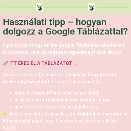
Használati tipp – hogyan
dolgozz a Google Táblázattal?
A pontozáshoz egy
online Google Táblázatot
készítettem
el számodra, amelyet
teljesen ingyenesen
használhatsz.
ITT ÉRED EL A TÁBLÁZATOT →
Amikor megnyitod, a rendszer
felajánlja, hogy készíts
belőle egy másolatot
. Ez azért fontos, mert így:
csak te fogod látni a saját válaszaidat
,
a táblázat
újra felhasználható lesz bármikor
,
nem keveredik össze mások kitöltésével.
Amint lementetted magadnak,
ne felejtsd el elmenteni a
könyvjelzőid közé
, hogy bármikor könnyen visszatalálj
hozzá.