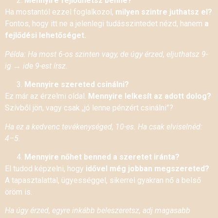
Mennyire fejlődhetsz benne?
Ha mostantól ezzel foglalkozol,
milyen szintre juthatsz el?
Fontos, hogy itt ne a jelenlegi tudásszintedet nézd, hanem
a
fejlődési lehetőséget.
Példa: Ha most 6-os szinten vagy, de úgy érzed, eljuthatsz 9-
ig → ide 9-est írsz.
Mennyire szereted csinálni?
Ez már az érzelmi oldal.
Mennyire lelkesít az adott dolog?
Szívből jön, vagy csak „jó lenne pénzért csinálni”?
Ha ez a kedvenc tevékenységed, 10-es. Ha csak elviselnéd:
4–5.
Mennyire nőhet benned a szeretet iránta?
El tudod képzelni, hogy
idővel még jobban megszereted?
A tapasztalattal, ügyességgel, sikerrel gyakran nő a belső
öröm is.
Ha úgy érzed, egyre inkább beleszeretsz, adj magasabb