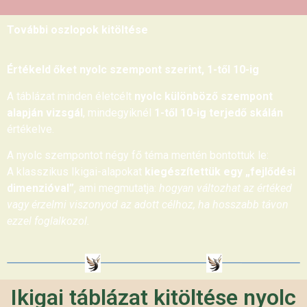
További oszlopok kitöltése
Értékeld őket nyolc szempont szerint, 1-től 10-ig
A táblázat minden életcélt
nyolc különböző szempont
alapján vizsgál
, mindegyiknél
1-től 10-ig terjedő skálán
értékelve.
A nyolc szempontot négy fő téma mentén bontottuk le:
A klasszikus Ikigai-alapokat
kiegészítettük egy „fejlődési
dimenzióval”
, ami megmutatja:
hogyan változhat az értéked
vagy érzelmi viszonyod az adott célhoz, ha hosszabb távon
ezzel foglalkozol.
Ikigai táblázat kitöltése nyolc