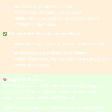
Klasszikus „majd egyszer, ha lesz
időm/pénzem/energiám…” típusú álmok.
Példák:
regényírás, saját műhely, utazós életmód,
állatmenhely létrehozása
Elfeledett örömök, régi szenvedélyek:
Valami, amit régen élveztél, de mára háttérbe szorult.
Ami újraélesztve akár hivatássá is válhatna.
Példák:
zongorázás, éneklés, kézműveskedés, biciklis
túravezetés, rajzolás
Tipp a kitöltéshez:
Először írj össze minél több ötletet – ne szűrj, ne aggódj a
„realitás” miatt! Ne az legyen a szempont, miből lehet
megélni, hanem az, mi hoz belső örömöt.
Ezután válaszd ki azt a 4–10 tevékenységet, amit szívesen