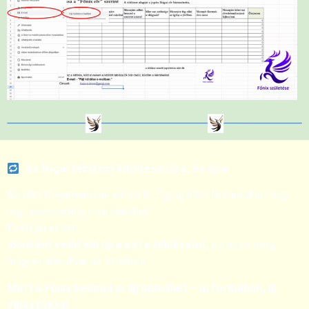
Az Ikigai táblázat kitöltése újra, és újra
Az élet folyamatosan változik. Egy új ötlet felmerülhet, egy
régi szenvedély visszatérhet.
Ezért javaslom:
időnként vedd elő újra ezt a táblázatot
, és nézd meg,
hogyan alakulnak az értékeid.
Mert a Főnix benned is újraéledhet – új formában, új
válaszokkal.