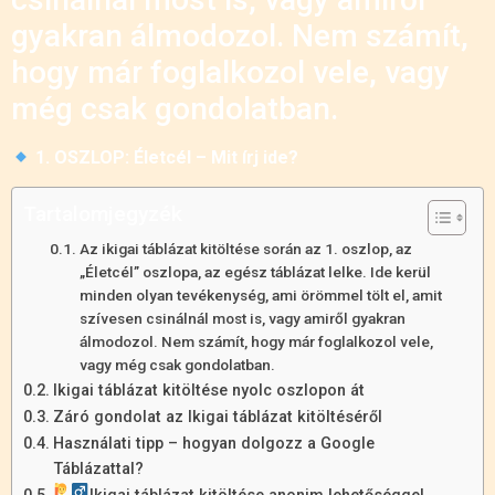
gyakran álmodozol. Nem számít,
hogy már foglalkozol vele, vagy
még csak gondolatban.
1. OSZLOP: Életcél – Mit írj ide?
Tartalomjegyzék
Az ikigai táblázat kitöltése során az 1. oszlop, az
„Életcél” oszlopa, az egész táblázat lelke. Ide kerül
minden olyan tevékenység, ami örömmel tölt el, amit
szívesen csinálnál most is, vagy amiről gyakran
álmodozol. Nem számít, hogy már foglalkozol vele,
vagy még csak gondolatban.
Ikigai táblázat kitöltése nyolc oszlopon át
Záró gondolat az Ikigai táblázat kitöltéséről
Használati tipp – hogyan dolgozz a Google
Táblázattal?