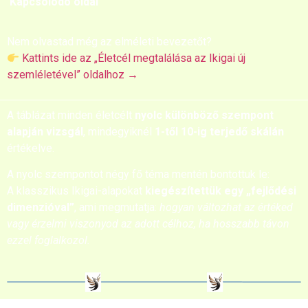
Kapcsolódó oldal
Nem olvastad még az elméleti bevezetőt?
Kattints ide az „Életcél megtalálása az Ikigai új
szemléletével” oldalhoz →
A táblázat minden életcélt
nyolc különböző szempont
alapján vizsgál
, mindegyiknél
1-től 10-ig terjedő skálán
értékelve.
A nyolc szempontot négy fő téma mentén bontottuk le:
A klasszikus Ikigai-alapokat
kiegészítettük egy „fejlődési
dimenzióval”
, ami megmutatja:
hogyan változhat az értéked
vagy érzelmi viszonyod az adott célhoz, ha hosszabb távon
ezzel foglalkozol.