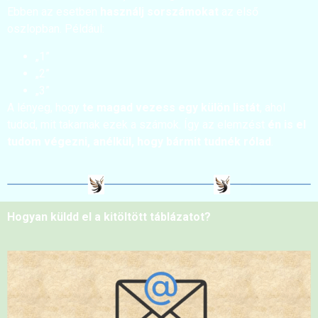
Ebben az esetben
használj sorszámokat
az első
oszlopban. Például:
„1”
„2”
„3”
A lényeg, hogy
te magad vezess egy külön listát
, ahol
tudod, mit takarnak ezek a számok. Így az elemzést
én is el
tudom végezni, anélkül, hogy bármit tudnék rólad
.
Hogyan küldd el a kitöltött táblázatot?