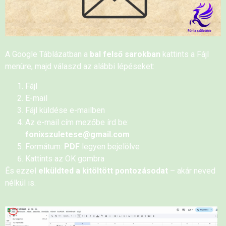
A Google Táblázatban a
bal felső sarokban
kattints a Fájl
menüre, majd válaszd az alábbi lépéseket:
Fájl
E-mail
Fájl küldése e-mailben
Az e-mail cím mezőbe írd be:
fonixszuletese@gmail.com
Formátum:
PDF
legyen bejelölve
Kattints az OK gombra
És ezzel
elküldted a kitöltött pontozásodat
– akár neved
nélkül is.