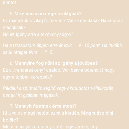
pontot.
Mire van szüksége a világnak?
Ez már a külső világ felmérése. Van-e realitása? Hasznos-e
másoknak?
Nő az igény erre a tevékenységre?
Ha a társadalom éppen erre éhezik → 9–10 pont. Ha inkább
szűk réteget érint → 4–5.
Mennyire fog nőni az igény a jövőben?
Ez a „trendérzékeny” oszlop. Van benne potenciál, hogy
egyre többen keressék?
Például a spirituális segítő vagy ökotudatos vállalkozás
pontjai itt gyakran magasak.
Mennyit fizetnek érte most?
Itt a valós megélhetési szint a kérdés.
Meg tudsz élni
belőle?
Most mennyit keres egy sofőr, egy versíró, egy