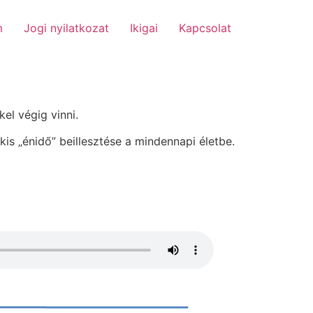
m
Jogi nyilatkozat
Ikigai
Kapcsolat
el végig vinni.
is „énidő” beillesztése a mindennapi életbe.