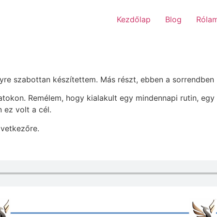
Kezdőlap
Blog
Róla
re szabottan készítettem. Más részt, ebben a sorrendben k
tokon. Remélem, hogy kialakult egy mindennapi rutin, egy k
ez volt a cél.
övetkezőre.