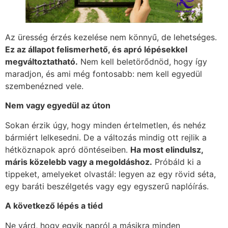
Az üresség érzés kezelése nem könnyű, de lehetséges.
Ez az állapot felismerhető, és apró lépésekkel
megváltoztatható.
Nem kell beletörődnöd, hogy így
maradjon, és ami még fontosabb: nem kell egyedül
szembenézned vele.
Nem vagy egyedül az úton
Sokan érzik úgy, hogy minden értelmetlen, és nehéz
bármiért lelkesedni. De a változás mindig ott rejlik a
hétköznapok apró döntéseiben.
Ha most elindulsz,
máris közelebb vagy a megoldáshoz.
Próbáld ki a
tippeket, amelyeket olvastál: legyen az egy rövid séta,
egy baráti beszélgetés vagy egy egyszerű naplóírás.
A következő lépés a tiéd
Ne várd, hogy egyik napról a másikra minden