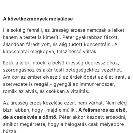
A következmények mélyülése
Ha sokáig fennáll, az üresség érzése nemcsak a lelket,
hanem a testet is kimeríti. Péter gyakrabban fázott,
állandóan fáradt volt, és alig tudott koncentrálni. A
kapcsolatai megkopva, felszínessé váltak.
Ezek a jelek intőek: a belső üresség depresszióhoz,
szorongáshoz és akár testi betegségekhez vezethet.
Amikor az ember elveszíti az érdeklődést az élet iránt, a
szervezete is reagál – gyengül az immunrendszer,
romlik az alvás, és csökken a vitalitás.
Az üresség érzés kezelése ezért nem várhat. Nem elég
bízni abban, hogy „majd elmúlik”.
A felismerés az első,
de a cselekvés a döntő.
Péter akkor kezdett erősödni,
amikor megértette, hogy a halogatás csak mélyebbre
húzza.