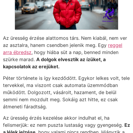
Az üresség érzése alattomos társ. Nem kiabál, nem ver
az asztalra, hanem csendben jelenik meg. Egy
reggel
arra ébredsz
, hogy hiába süt a nap, benned minden
szürke marad.
A dolgok elvesztik az ízüket, a
kapcsolatok az erejüket.
Péter története is így kezdődött. Egykor lelkes volt, tele
tervekkel, ma viszont csak automata üzemmódban
működött. Dolgozott, vásárolt, hazament, de belül
semmi nem mozdult meg. Sokáig azt hitte, ez csak
átmeneti fáradtság.
Az üresség érzés kezelése akkor indulhat el, ha
felismerjük: ez nem puszta lustaság vagy gyengeség.
Ez
a lélek jelzése
, hogy valami nincs rendben. Hiányzik a