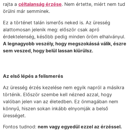
rajta a
céltalanság érzése
. Nem értette, miért nem tud
örülni már semminek.
Ez a történet talán ismerős neked is. Az üresség
alattomosan jelenik meg: először csak apró
érdektelenség, később pedig minden öröm elhalványul.
A legnagyobb veszély, hogy megszokássá válik, észre
sem veszed, hogy belül lassan kiürülsz.
Az első lépés a felismerés
Az üresség érzés kezelése nem egyik napról a másikra
történik. Először szembe kell nézned azzal, hogy
valóban jelen van az életedben. Ez önmagában nem
könnyű, hiszen sokan inkább elnyomják a belső
ürességet.
Fontos tudnod:
nem vagy egyedül ezzel az érzéssel.