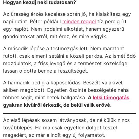
Hogyan kezdj neki tudatosan?
Az üresség érzés kezelése során jó, ha kialakítasz egy
napi rutint. Péter például
minden reggel
tíz percig írt
egy naplót. Nem irodalmi alkotást, hanem egyszerű
gondolatokat arról, mit érez, és mire vágyik.
A második lépése a testmozgás lett. Nem maratont
futott, csak elment sétálni a közeli parkba. Az ismétlődő
mozdulatok, a friss levegő és a természet közelsége
lassan oldotta benne a feszültséget.
A harmadik pedig a kapcsolódás. Beszélt valakivel,
akiben megbízott. Egyetlen őszinte beszélgetés néha
többet segít, mint hetek hallgatása.
A
lelki támogatás
gyakran kívülről érkezik, de belül válik erővé.
Az első lépések sosem látványosak, de nélkülük nincs
továbblépés. Ha ma csak egyetlen dolgot teszel
magadért, az már elindít egy új folyamatot.