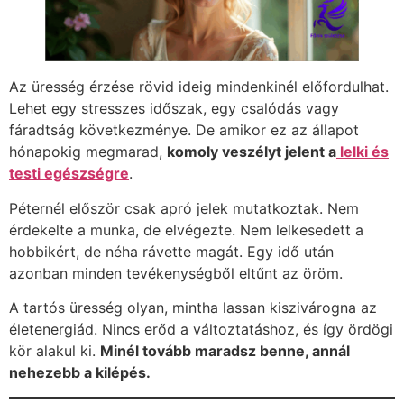
Az üresség érzése rövid ideig mindenkinél előfordulhat.
Lehet egy stresszes időszak, egy csalódás vagy
fáradtság következménye. De amikor ez az állapot
hónapokig megmarad,
komoly veszélyt jelent a
lelki és
testi egészségre
.
Péternél először csak apró jelek mutatkoztak. Nem
érdekelte a munka, de elvégezte. Nem lelkesedett a
hobbikért, de néha rávette magát. Egy idő után
azonban minden tevékenységből eltűnt az öröm.
A tartós üresség olyan, mintha lassan kiszivárogna az
életenergiád. Nincs erőd a változtatáshoz, és így ördögi
kör alakul ki.
Minél tovább maradsz benne, annál
nehezebb a kilépés.