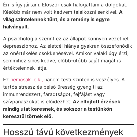
Én is így jártam. Először csak halogattam a dolgokat.
Később már nem volt kedvem találkozni senkivel.
A
világ színtelennek tűnt, és a remény is egyre
halványult.
A pszichológia szerint ez az állapot könnyen vezethet
depresszióhoz. Az életcél hiánya gyakran összefonódik
az önértékelés csökkenésével. Amikor valaki úgy érzi,
semmihez sincs kedve, előbb-utóbb saját magát is
értéktelennek látja.
Ez
nemcsak lelki,
hanem testi szinten is veszélyes. A
tartós stressz és belső üresség gyengíti az
immunrendszert, fáradtságot, fejfájást vagy
szívpanaszokat is előidézhet.
Az elfojtott érzések
mindig utat keresnek, és sokszor a testünkön
keresztül törnek elő.
Hosszú távú következmények