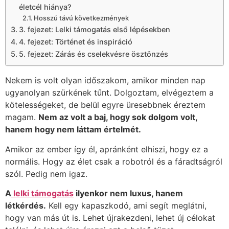
életcél hiánya?
Hosszú távú következmények
3. fejezet: Lelki támogatás első lépésekben
4. fejezet: Történet és inspiráció
5. fejezet: Zárás és cselekvésre ösztönzés
Nekem is volt olyan időszakom, amikor minden nap
ugyanolyan szürkének tűnt. Dolgoztam, elvégeztem a
kötelességeket, de belül egyre üresebbnek éreztem
magam.
Nem az volt a baj, hogy sok dolgom volt,
hanem hogy nem láttam értelmét.
Amikor az ember így él, apránként elhiszi, hogy ez a
normális. Hogy az élet csak a robotról és a fáradtságról
szól. Pedig nem igaz.
A
lelki támogatás
ilyenkor nem luxus, hanem
létkérdés.
Kell egy kapaszkodó, ami segít meglátni,
hogy van más út is. Lehet újrakezdeni, lehet új célokat