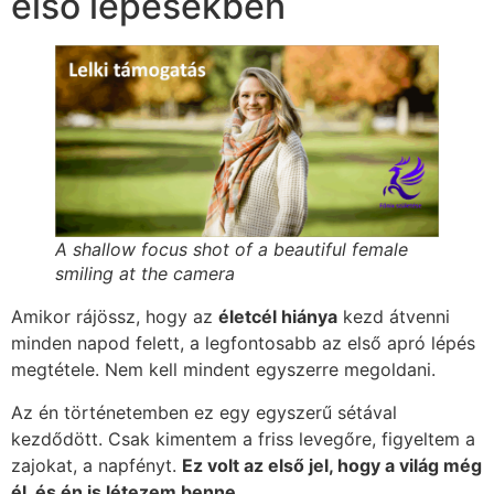
első lépésekben
A shallow focus shot of a beautiful female
smiling at the camera
Amikor rájössz, hogy az
életcél hiánya
kezd átvenni
minden napod felett, a legfontosabb az első apró lépés
megtétele. Nem kell mindent egyszerre megoldani.
Az én történetemben ez egy egyszerű sétával
kezdődött. Csak kimentem a friss levegőre, figyeltem a
zajokat, a napfényt.
Ez volt az első jel, hogy a világ még
él, és én is létezem benne.