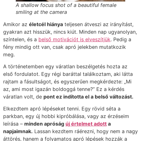
A shallow focus shot of a beautiful female
smiling at the camera
Amikor az
életcél hiánya
teljesen átveszi az irányítást,
gyakran azt hisszük, nincs kiút. Minden nap ugyanolyan,
színtelen, és a
belső motivációt is elveszítjük
. Pedig a
fény mindig ott van, csak apró jelekben mutatkozik
meg.
A történetemben egy váratlan beszélgetés hozta az
első fordulatot. Egy régi baráttal találkoztam, aki látta
rajtam a fásultságot, és egyszerűen megkérdezte: „Mi
az, ami most igazán boldoggá tenne?” Ez a kérdés
váratlan volt, de
pont ez indította el a belső változást.
Elkezdtem apró lépéseket tenni. Egy rövid séta a
parkban, egy új hobbi kipróbálása, vagy az érzéseim
leírása –
minden apróság
új értelmet adott
a
napjaimnak.
Lassan kezdtem ráérezni, hogy nem a nagy
áttörés, hanem a folyamatos apró lépések hozzák a