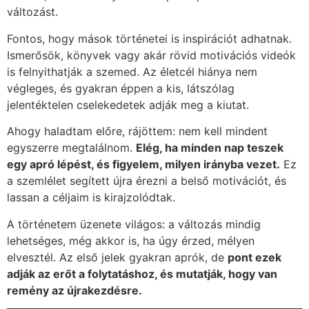
változást.
Fontos, hogy mások történetei is inspirációt adhatnak.
Ismerősök, könyvek vagy akár rövid motivációs videók
is felnyithatják a szemed. Az életcél hiánya nem
végleges, és gyakran éppen a kis, látszólag
jelentéktelen cselekedetek adják meg a kiutat.
Ahogy haladtam előre, rájöttem: nem kell mindent
egyszerre megtalálnom.
Elég, ha minden nap teszek
egy apró lépést, és figyelem, milyen irányba vezet.
Ez
a szemlélet segített újra érezni a belső motivációt, és
lassan a céljaim is kirajzolódtak.
A történetem üzenete világos: a változás mindig
lehetséges, még akkor is, ha úgy érzed, mélyen
elvesztél. Az első jelek gyakran aprók, de
pont ezek
adják az erőt a folytatáshoz, és mutatják, hogy van
remény az újrakezdésre.