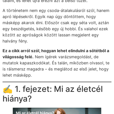
találni, és lehet újra érezni azt a belső tüzet.
A történetem nem egy csoda-átalakulásról szól, hanem
apró lépésekről. Egyik nap úgy döntöttem, hogy
másképp akarok élni. Először csak egy séta volt, aztán
egy beszélgetés, később egy új hobbi. És valahol ezek
között az apróságok között lassan megjelent egy
halvány fény.
Ez a cikk arról szól, hogyan lehet elindulni a sötétből a
világosság felé.
Nem ígérek varázsmegoldást, de
mutatok kapaszkodókat. És talán, miközben olvasol, te
is ráismersz magadra – és meglátod az első jelet, hogy
lehet másképp.
✍️ 1. fejezet: Mi az életcél
hiánya?