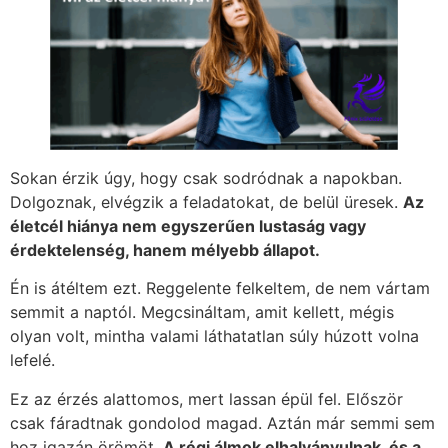
Sokan érzik úgy, hogy csak sodródnak a napokban.
Dolgoznak, elvégzik a feladatokat, de belül üresek.
Az
életcél hiánya nem egyszerűen lustaság vagy
érdektelenség, hanem mélyebb állapot.
Én is átéltem ezt. Reggelente felkeltem, de nem vártam
semmit a naptól. Megcsináltam, amit kellett, mégis
olyan volt, mintha valami láthatatlan súly húzott volna
lefelé.
Ez az érzés alattomos, mert lassan épül fel. Először
csak fáradtnak gondolod magad. Aztán már semmi sem
hoz igazán örömöt.
A régi álmok elhalványulnak, és a