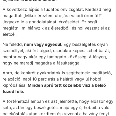
A következő lépés a tudatos önvizsgálat. Kérdezd meg
magadtól: „Mikor éreztem utoljára valódi örömöt?”
Jegyezd le a gondolataidat, érzéseidet. Ez segít
meglátni, mi hiányzik az életedből, és hol veszett el az
életcél.
Ne feledd,
nem vagy egyedül
. Egy beszélgetés olyan
személlyel, aki ért téged, csodákra képes. Lehet barát,
mentor vagy akár egy támogató közösség. A lényeg,
hogy ne maradj magadra a fásultsággal.
Apró, de konkrét gyakorlatok is segíthetnek: meditáció,
relaxáció, napi 10 perc írás a háláról vagy új hobbi
kipróbálása.
Minden apró tett közelebb visz a belső
tüzed felé.
A történetszálamban ez azt jelentette, hogy először egy
séta, aztán egy beszélgetés, majd egy új hobbiba való
belekóstolás után kezdtem észrevenni a halvány fényt.