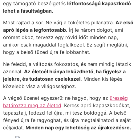
egy támogató beszélgetés
létfontosságú kapaszkodó
lehet a fásultságban.
Most rajtad a sor. Ne várj a tökéletes pillanatra.
Az első
apró lépés a legfontosabb.
Írj le három dolgot, ami
örömet okoz, tervezz egy rövid időt minden nap,
amikor csak magaddal foglalkozol. Ez segít meglátni,
hogy a belső tüzed újra fellobbanhat.
Ne feledd, a változás fokozatos, és nem mindig látszik
azonnal.
Az életcél hiánya leküzdhető, ha figyelsz a
jelekre, és tudatosan cselekszel.
Minden kis lépés
közelebb visz a világossághoz.
A végső üzenet egyszerű: ne hagyd, hogy az
üresség
határozza meg az életed
. Keress apró kapaszkodókat,
tapasztalj, fedezd fel újra, mi tesz boldoggá. A belső
fényed újra felragyoghat, és újra megtalálhatod a saját
céljaidat.
Minden nap egy lehetőség az újrakezdésre.