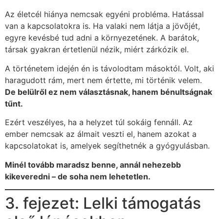
Az életcél hiánya nemcsak egyéni probléma. Hatással
van a kapcsolatokra is. Ha valaki nem látja a jövőjét,
egyre kevésbé tud adni a környezetének. A barátok,
társak gyakran értetlenül nézik, miért zárkózik el.
A történetem idején én is távolodtam másoktól. Volt, aki
haragudott rám, mert nem értette, mi történik velem.
De belülről ez nem választásnak, hanem bénultságnak
tűnt.
Ezért veszélyes, ha a helyzet túl sokáig fennáll. Az
ember nemcsak az álmait veszti el, hanem azokat a
kapcsolatokat is, amelyek segíthetnék a gyógyulásban.
Minél tovább maradsz benne, annál nehezebb
kikeveredni – de soha nem lehetetlen.
3. fejezet: Lelki támogatás