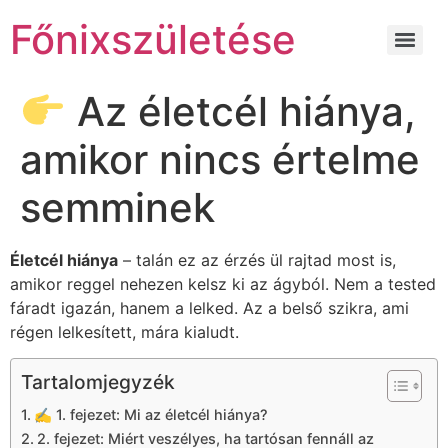
Főnixszületése
Az életcél hiánya,
amikor nincs értelme
semminek
Életcél hiánya
– talán ez az érzés ül rajtad most is,
amikor reggel nehezen kelsz ki az ágyból. Nem a tested
fáradt igazán, hanem a lelked. Az a belső szikra, ami
régen lelkesített, mára kialudt.
Tartalomjegyzék
✍️ 1. fejezet: Mi az életcél hiánya?
2. fejezet: Miért veszélyes, ha tartósan fennáll az