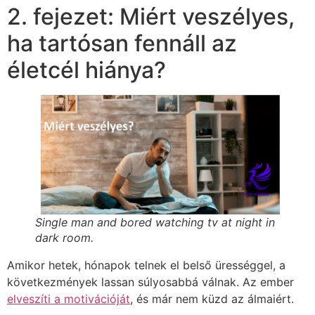
2. fejezet: Miért veszélyes,
ha tartósan fennáll az
életcél hiánya?
Single man and bored watching tv at night in
dark room.
Amikor hetek, hónapok telnek el belső ürességgel, a
következmények lassan súlyosabbá válnak. Az ember
elveszíti a motivációját
, és már nem küzd az álmaiért.