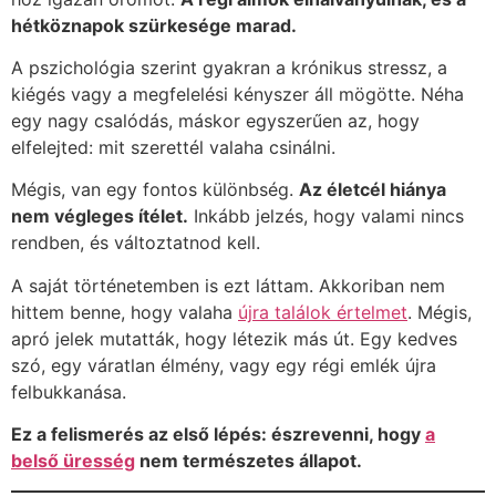
hétköznapok szürkesége marad.
A pszichológia szerint gyakran a krónikus stressz, a
kiégés vagy a megfelelési kényszer áll mögötte. Néha
egy nagy csalódás, máskor egyszerűen az, hogy
elfelejted: mit szerettél valaha csinálni.
Mégis, van egy fontos különbség.
Az életcél hiánya
nem végleges ítélet.
Inkább jelzés, hogy valami nincs
rendben, és változtatnod kell.
A saját történetemben is ezt láttam. Akkoriban nem
hittem benne, hogy valaha
újra találok értelmet
. Mégis,
apró jelek mutatták, hogy létezik más út. Egy kedves
szó, egy váratlan élmény, vagy egy régi emlék újra
felbukkanása.
Ez a felismerés az első lépés: észrevenni, hogy
a
belső üresség
nem természetes állapot.