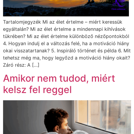
Tartalomjegyzék Mi az élet értelme – miért keressük
egyáltalán? Mi az élet értelme a mindennapi kihívások
tükrében? Mi az élet értelme különböző nézőpontokból
4. Hogyan indulj el a változás felé, ha a motiváció hiány
okai visszatartanak? 5. Inspiráló történet és példa 6. Mit
tehetsz még ma, hogy legyőzd a motiváció hiány okait?
Záró rész: A […]
Amikor nem tudod, miért
kelsz fel reggel