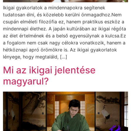
Ikigai gyakorlatok a mindennapokra segítenek
tudatosan élni, és közelebb kerülni önmagadhoz.Nem
csupán elméleti filozófia ez, hanem praktikus eszköz a
mindennapi élethez. A japán kultúrában az ikigai régóta
az élet értelmének és a belső egyensúlynak a kulcsa.Ez
a fogalom nem csak nagy célokra vonatkozik, hanem a
hétköznapi apró örömökre is. Az ikigai gyakorlatok
lényege, hogy megtaláld, […]
Mi az ikigai jelentése
magyarul?