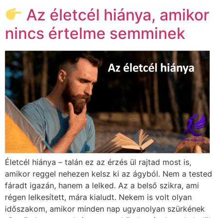
Az életcél hiánya, amikor
nincs értelme semminek
Életcél hiánya – talán ez az érzés ül rajtad most is,
amikor reggel nehezen kelsz ki az ágyból. Nem a tested
fáradt igazán, hanem a lelked. Az a belső szikra, ami
régen lelkesített, mára kialudt. Nekem is volt olyan
időszakom, amikor minden nap ugyanolyan szürkének