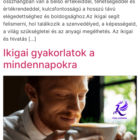
összhangban van a belső értékeiddel, tehetségeddel és
értékrendeddel, kulcsfontosságú a hosszú távú
elégedettséghez és boldogsághoz.Az ikigai segít
felismerni, hol találkozik a szenvedélyed, a képességeid,
a világ szükségletei és az anyagi megélhetés. Az ikigai
és hivatás […]
Ikigai gyakorlatok a
mindennapokra