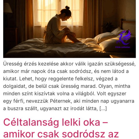
Üresség érzés kezelése akkor válik igazán szükségessé,
amikor már napok óta csak sodródsz, és nem látod a
kiutat. Lehet, hogy reggelente felkelsz, végzed a
dolgaidat, de belül csak üresség marad. Olyan, mintha
minden színt kiszívtak volna a világból. Volt egyszer
egy férfi, nevezzük Péternek, aki minden nap ugyanarra
a buszra szállt, ugyanazt az irodát látta, […]
Céltalanság lelki oka –
amikor csak sodródsz az