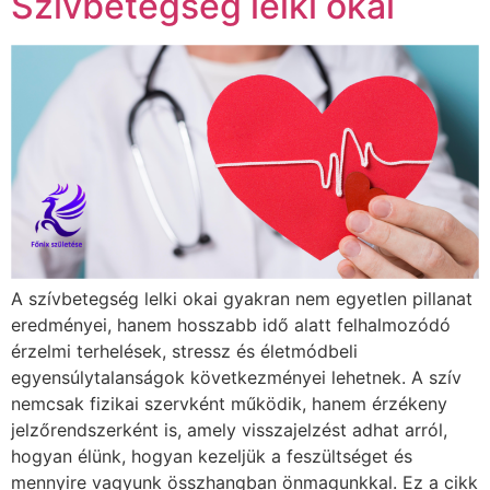
Szívbetegség lelki okai
A szívbetegség lelki okai gyakran nem egyetlen pillanat
eredményei, hanem hosszabb idő alatt felhalmozódó
érzelmi terhelések, stressz és életmódbeli
egyensúlytalanságok következményei lehetnek. A szív
nemcsak fizikai szervként működik, hanem érzékeny
jelzőrendszerként is, amely visszajelzést adhat arról,
hogyan élünk, hogyan kezeljük a feszültséget és
mennyire vagyunk összhangban önmagunkkal. Ez a cikk