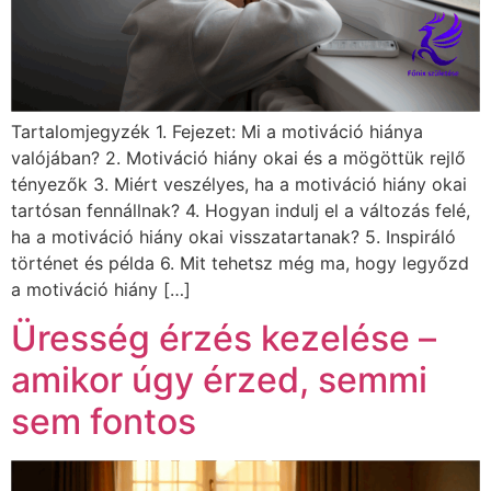
Tartalomjegyzék 1. Fejezet: Mi a motiváció hiánya
valójában? 2. Motiváció hiány okai és a mögöttük rejlő
tényezők 3. Miért veszélyes, ha a motiváció hiány okai
tartósan fennállnak? 4. Hogyan indulj el a változás felé,
ha a motiváció hiány okai visszatartanak? 5. Inspiráló
történet és példa 6. Mit tehetsz még ma, hogy legyőzd
a motiváció hiány […]
Üresség érzés kezelése –
amikor úgy érzed, semmi
sem fontos