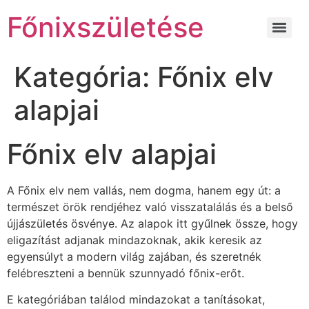
Főnixszületése
Kategória:
Főnix elv
alapjai
Főnix elv alapjai
A Főnix elv nem vallás, nem dogma, hanem egy út: a
természet örök rendjéhez való visszatalálás és a belső
újjászületés ösvénye. Az alapok itt gyűlnek össze, hogy
eligazítást adjanak mindazoknak, akik keresik az
egyensúlyt a modern világ zajában, és szeretnék
felébreszteni a bennük szunnyadó főnix-erőt.
E kategóriában találod mindazokat a tanításokat,