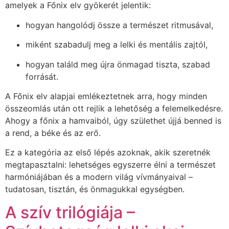
amelyek a Főnix elv gyökerét jelentik:
hogyan hangolódj össze a természet ritmusával,
miként szabadulj meg a lelki és mentális zajtól,
hogyan találd meg újra önmagad tiszta, szabad
forrását.
A Főnix elv alapjai emlékeztetnek arra, hogy minden
összeomlás után ott rejlik a lehetőség a felemelkedésre.
Ahogy a főnix a hamvaiból, úgy születhet újjá benned is
a rend, a béke és az erő.
Ez a kategória az első lépés azoknak, akik szeretnék
megtapasztalni: lehetséges egyszerre élni a természet
harmóniájában és a modern világ vívmányaival –
tudatosan, tisztán, és önmagukkal egységben.
A szív trilógiája –